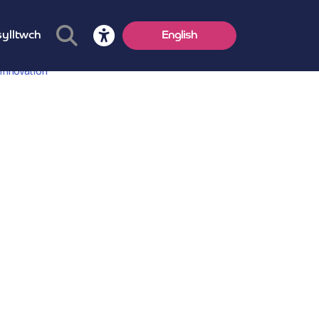
ylltwch
English
 Innovation