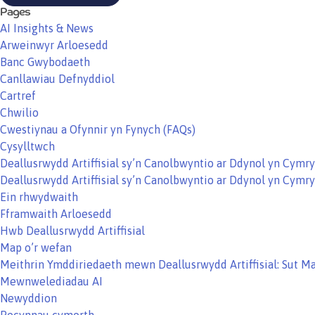
Pages
AI Insights & News
Arweinwyr Arloesedd
Banc Gwybodaeth
Canllawiau Defnyddiol
Cartref
Chwilio
Cwestiynau a Ofynnir yn Fynych (FAQs)
Cysylltwch
Deallusrwydd Artiffisial sy’n Canolbwyntio ar Ddynol yn Cym
Deallusrwydd Artiffisial sy’n Canolbwyntio ar Ddynol yn Cym
Ein rhwydwaith
Fframwaith Arloesedd
Hwb Deallusrwydd Artiffisial
Map o’r wefan
Meithrin Ymddiriedaeth mewn Deallusrwydd Artiffisial: Sut M
Mewnwelediadau AI
Newyddion