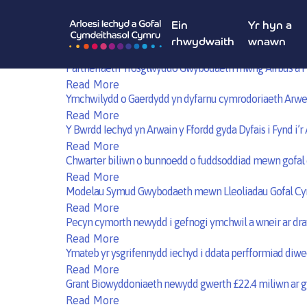
BioCymru Yn Llundain - 12fed Mawrth 2025
Read More
Ein
Yr hyn a
Ymchwil i dderbyn buddsoddiad gan Ymchwil Iechyd a G
rhwydwaith
wnawn
Read More
Partneriaeth Trosglwyddo Gwybodaeth rhwng Airbus a Phr
Read More
Ymchwilydd o Gaerdydd yn dyfarnu cymrodoriaeth Arweinw
Read More
Y Bwrdd Iechyd yn Arwain y Ffordd gyda Dyfais i Fynd i’r
Read More
Chwarter biliwn o bunnoedd o fuddsoddiad mewn gofa
Read More
Modelau Symud Gwybodaeth mewn Lleoliadau Gofal Cym
Read More
Pecyn cymorth newydd i gefnogi ymchwil a wneir ar dra
Read More
Ymateb yr ysgrifennydd iechyd i ddata perfformiad diw
Read More
Grant Biowyddoniaeth newydd gwerth £22.4 miliwn ar gy
Read More