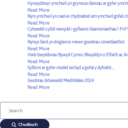
Hyrwyddwyr ymchwil yn grymuso lleisiau ar gyfer ymch
Read More
Nyrs ymchwil yn cael ei chydnabod am ymchwil gofal crit
Read More
Cyhoeddi cyllid newydd i gyflawni blaenoriaethau’r Pri
Read More
Nyrsys lleol yn disgleirio mewn gwobrau cenedlaethol
Read More
Hwb Gwyddorau Bywyd Cymru: Blwyddyn o Effaith ac Ar
Read More
Sylfeini ar gyfer model iechyd a gofal y dyfodol …
Read More
Gwobrau Arloesedd MediWales 2024
Read More
Chwiliwch