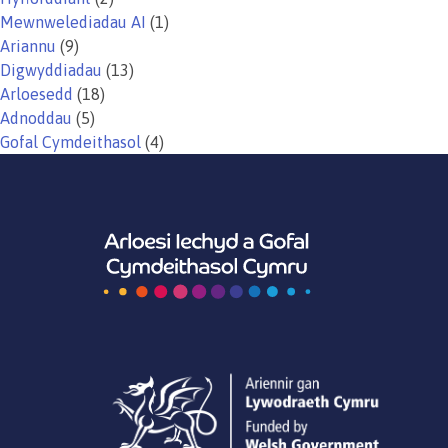
Mewnwelediadau AI
(1)
Ariannu
(9)
Digwyddiadau
(13)
Arloesedd
(18)
Adnoddau
(5)
Gofal Cymdeithasol
(4)