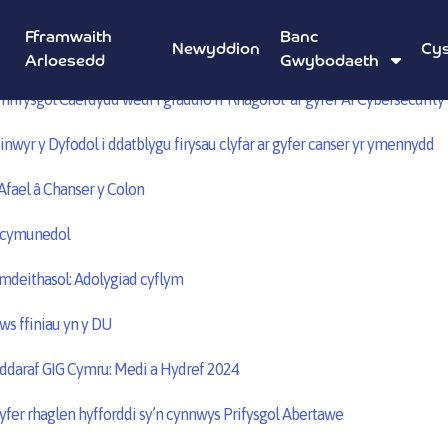
Fframwaith
Banc
Newyddion
Cys
ofal Cymru
Arloesedd
Gwybodaeth
ifysgol Caerdydd wedi’i graddio’n ‘Rhagorol’ ar gyfer AI Cybersecurity
yr y Dyfodol i ddatblygu firysau clyfar ar gyfer canser yr ymennydd
 Afael â Chanser y Colon
l cymunedol
deithasol: Adolygiad cyflym
ws ffiniau yn y DU
eddaraf GIG Cymru: Medi a Hydref 2024
fer rhaglen hyfforddi sy’n cynnwys Prifysgol Abertawe