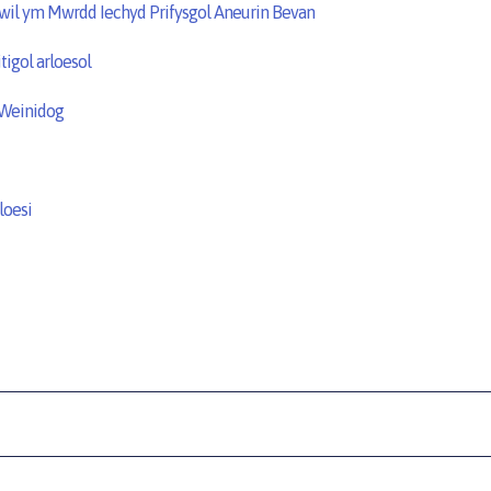
wil ym Mwrdd Iechyd Prifysgol Aneurin Bevan
igol arloesol
f Weinidog
loesi