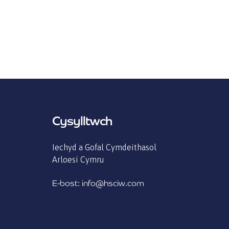
Cysylltwch
Iechyd a Gofal Cymdeithasol
Arloesi Cymru
E-bost: info@hsciw.com