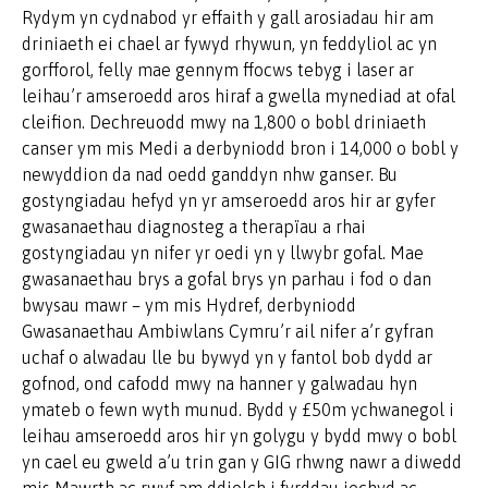
Rydym yn cydnabod yr effaith y gall arosiadau hir am
driniaeth ei chael ar fywyd rhywun, yn feddyliol ac yn
gorfforol, felly mae gennym ffocws tebyg i laser ar
leihau’r amseroedd aros hiraf a gwella mynediad at ofal
cleifion. Dechreuodd mwy na 1,800 o bobl driniaeth
canser ym mis Medi a derbyniodd bron i 14,000 o bobl y
newyddion da nad oedd ganddyn nhw ganser. Bu
gostyngiadau hefyd yn yr amseroedd aros hir ar gyfer
gwasanaethau diagnosteg a therapïau a rhai
gostyngiadau yn nifer yr oedi yn y llwybr gofal. Mae
gwasanaethau brys a gofal brys yn parhau i fod o dan
bwysau mawr – ym mis Hydref, derbyniodd
Gwasanaethau Ambiwlans Cymru’r ail nifer a’r gyfran
uchaf o alwadau lle bu bywyd yn y fantol bob dydd ar
gofnod, ond cafodd mwy na hanner y galwadau hyn
ymateb o fewn wyth munud. Bydd y £50m ychwanegol i
leihau amseroedd aros hir yn golygu y bydd mwy o bobl
yn cael eu gweld a’u trin gan y GIG rhwng nawr a diwedd