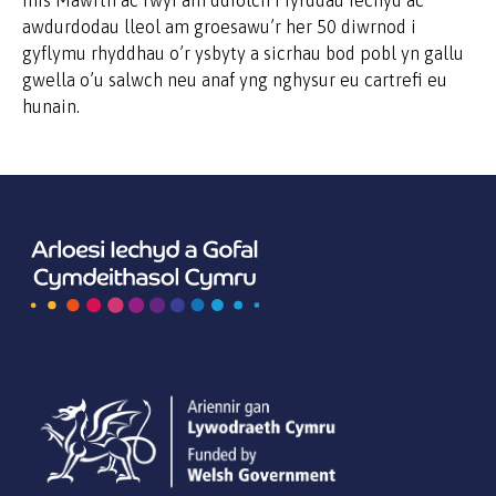
mis Mawrth ac rwyf am ddiolch i fyrddau iechyd ac
awdurdodau lleol am groesawu’r her 50 diwrnod i
gyflymu rhyddhau o’r ysbyty a sicrhau bod pobl yn gallu
gwella o’u salwch neu anaf yng nghysur eu cartrefi eu
hunain.