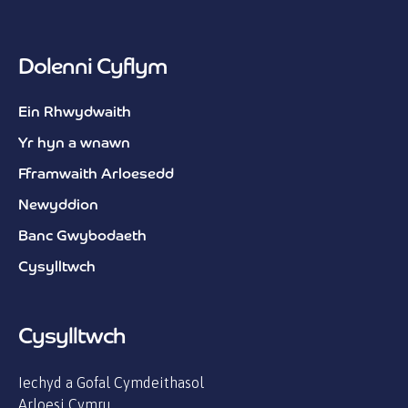
Dolenni Cyflym
Ein Rhwydwaith
Yr hyn a wnawn
Fframwaith Arloesedd
Newyddion
Banc Gwybodaeth
Cysylltwch
Cysylltwch
Iechyd a Gofal Cymdeithasol
Arloesi Cymru