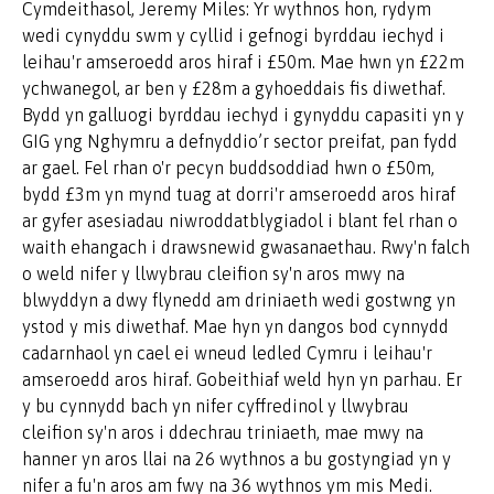
Cymdeithasol, Jeremy Miles: Yr wythnos hon, rydym
wedi cynyddu swm y cyllid i gefnogi byrddau iechyd i
leihau'r amseroedd aros hiraf i £50m. Mae hwn yn £22m
ychwanegol, ar ben y £28m a gyhoeddais fis diwethaf.
Bydd yn galluogi byrddau iechyd i gynyddu capasiti yn y
GIG yng Nghymru a defnyddio’r sector preifat, pan fydd
ar gael. Fel rhan o'r pecyn buddsoddiad hwn o £50m,
bydd £3m yn mynd tuag at dorri'r amseroedd aros hiraf
ar gyfer asesiadau niwroddatblygiadol i blant fel rhan o
waith ehangach i drawsnewid gwasanaethau. Rwy'n falch
o weld nifer y llwybrau cleifion sy'n aros mwy na
blwyddyn a dwy flynedd am driniaeth wedi gostwng yn
ystod y mis diwethaf. Mae hyn yn dangos bod cynnydd
cadarnhaol yn cael ei wneud ledled Cymru i leihau'r
amseroedd aros hiraf. Gobeithiaf weld hyn yn parhau. Er
y bu cynnydd bach yn nifer cyffredinol y llwybrau
cleifion sy'n aros i ddechrau triniaeth, mae mwy na
hanner yn aros llai na 26 wythnos a bu gostyngiad yn y
nifer a fu'n aros am fwy na 36 wythnos ym mis Medi.