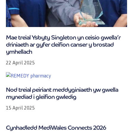
Mae treial Ysbyty Singleton yn ceisio gwella’r
driniaeth ar gyfer cleifion canser y brostad
ymhellach
22 April 2025
Nod treial peiriant meddyginiaeth yw gwella
mynediad i gleifion gwledig
15 April 2025
Cynhadledd MediWales Connects 2026