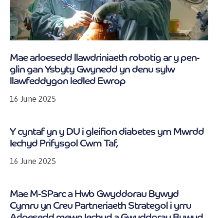
Mae arloesedd llawdriniaeth robotig ar y pen-
glin gan Ysbyty Gwynedd yn denu sylw
llawfeddygon ledled Ewrop
16 June 2025
Y cyntaf yn y DU i gleifion diabetes ym Mwrdd
Iechyd Prifysgol Cwm Taf,
16 June 2025
Mae M-SParc a Hwb Gwyddorau Bywyd
Cymru yn Creu Partneriaeth Strategol i yrru
Arloesedd mewn Iechyd a Gwyddorau Bywyd