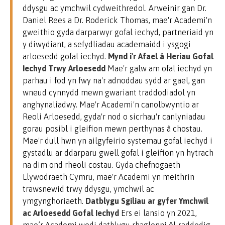
ddysgu ac ymchwil cydweithredol. Arweinir gan Dr.
Daniel Rees a Dr. Roderick Thomas, mae'r Academi'n
gweithio gyda darparwyr gofal iechyd, partneriaid yn
y diwydiant, a sefydliadau academaidd i ysgogi
arloesedd gofal iechyd.
Mynd i'r Afael â Heriau Gofal
Iechyd Trwy Arloesedd
Mae'r galw am ofal iechyd yn
parhau i fod yn fwy na'r adnoddau sydd ar gael, gan
wneud cynnydd mewn gwariant traddodiadol yn
anghynaliadwy. Mae'r Academi'n canolbwyntio ar
Reoli Arloesedd, gyda'r nod o sicrhau'r canlyniadau
gorau posibl i gleifion mewn perthynas â chostau.
Mae'r dull hwn yn ailgyfeirio systemau gofal iechyd i
gystadlu ar ddarparu gwell gofal i gleifion yn hytrach
na dim ond rheoli costau. Gyda chefnogaeth
Llywodraeth Cymru, mae'r Academi yn meithrin
trawsnewid trwy ddysgu, ymchwil ac
ymgynghoriaeth.
Datblygu Sgiliau ar gyfer Ymchwil
ac Arloesedd Gofal Iechyd
Ers ei lansio yn 2021,