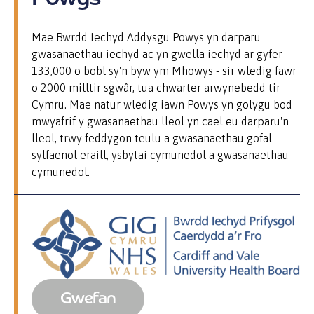
Mae Bwrdd Iechyd Addysgu Powys yn darparu
gwasanaethau iechyd ac yn gwella iechyd ar gyfer
133,000 o bobl sy'n byw ym Mhowys - sir wledig fawr
o 2000 milltir sgwâr, tua chwarter arwynebedd tir
Cymru. Mae natur wledig iawn Powys yn golygu bod
mwyafrif y gwasanaethau lleol yn cael eu darparu'n
lleol, trwy feddygon teulu a gwasanaethau gofal
sylfaenol eraill, ysbytai cymunedol a gwasanaethau
cymunedol.
Gwefan