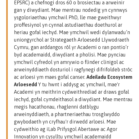
EPSRC) a chefnogi dros 60 o brosiectau a arweinir
gan y diwydiant. Mae mentrau nodedig yn cynnwys
ysgoloriaethau ymchwil PhD, lle mae gweithwyr
proffesiynol yn cynnal astudiaethau doethurol ar
heriau gofal iechyd. Mae ymchwil wedi dylanwadu’n
uniongyrchol ar Strategaeth Arloesedd Llywodraeth
Cymru, gan arddangos rôl yr Academi o ran pontio’r
byd academaidd, diwydiant a pholisi. Mae pynciau
ymchwil cyfredol yn amrywio o flinder clinigol ac
arweinyddiaeth dosturiol i ragfynegi difrifoldeb strôc
ac arloesi ym maes gofal canser.
Adeiladu Ecosystem
Arloesedd
Y tu hwnt i addysg ac ymchwil, mae'r
Academi yn meithrin cydweithrediad ar draws gofal
iechyd, gofal cymdeithasol a diwydiant. Mae mentrau
megis hacathonau, rhaglenni datblygu
arweinyddiaeth, a phartneriaethau trosglwyddo
gwybodaeth yn cryfhau'r dirwedd arloesi. Mae
cydweithio ag iLab Prifysgol Abertawe ac Agor
Innovation yn cysylltu ymchwil academaidd