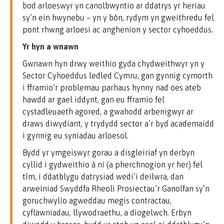
bod arloeswyr yn canolbwyntio ar ddatrys yr heriau
sy’n ein hwynebu – yn y bôn, rydym yn gweithredu fel
pont rhwng arloesi ac anghenion y sector cyhoeddus.
Yr hyn a wnawn
Gwnawn hyn drwy weithio gyda chydweithwyr yn y
Sector Cyhoeddus ledled Cymru, gan gynnig cymorth
i fframio’r problemau parhaus hynny nad oes ateb
hawdd ar gael iddynt, gan eu fframio fel
cystadleuaeth agored, a gwahodd arbenigwyr ar
draws diwydiant, y trydydd sector a’r byd academaidd
i gynnig eu syniadau arloesol.
Bydd yr ymgeiswyr gorau a disgleiriaf yn derbyn
cyllid i gydweithio â ni (a pherchnogion yr her) fel
tîm, i ddatblygu datrysiad wedi’i deilwra, dan
arweiniad Swyddfa Rheoli Prosiectau’r Ganolfan sy’n
goruchwylio agweddau megis contractau,
cyflawniadau, llywodraethu, a diogelwch. Erbyn