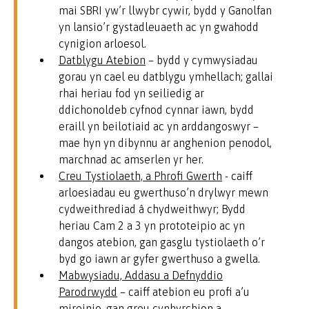
mai SBRI yw’r llwybr cywir, bydd y Ganolfan
yn lansio’r gystadleuaeth ac yn gwahodd
cynigion arloesol.
Datblygu Atebion
– bydd y cymwysiadau
gorau yn cael eu datblygu ymhellach; gallai
rhai heriau fod yn seiliedig ar
ddichonoldeb cyfnod cynnar iawn, bydd
eraill yn beilotiaid ac yn arddangoswyr –
mae hyn yn dibynnu ar anghenion penodol,
marchnad ac amserlen yr her.
Creu Tystiolaeth, a Phrofi Gwerth
- caiff
arloesiadau eu gwerthuso’n drylwyr mewn
cydweithrediad â chydweithwyr; Bydd
heriau Cam 2 a 3 yn prototeipio ac yn
dangos atebion, gan gasglu tystiolaeth o’r
byd go iawn ar gyfer gwerthuso a gwella.
Mabwysiadu, Addasu a Defnyddio
Parodrwydd
– caiff atebion eu profi a’u
mireinio, gan greu cynhyrchion a