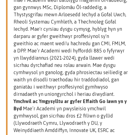
mae’r Academi wedi datblygu rhaglenni ôl-raddedig,
gan gynnwys MSc, Diplomâu Ôl-raddedig, a
Thystysgrifau mewn Arloesedd Iechyd a Gofal Uwch,
Rheoli Systemau Cymhleth, a Thechnoleg Gofal
Iechyd. Mae'r cyrsiau dysgu cymysg, hyblyg hyn yn
darparu ar gyfer gweithwyr proffesiynol sy'n
gweithio ac maent wedi'u hachredu gan CMI, FMLM,
a DPP. Mae’r Academi wedi hyfforddi 885 o fyfyrwyr
yn llwyddiannus (2021-2024), gyda llawer wedi
sicrhau dyrchafiad neu rolau arwain. Mae dysgu
cymhwysol yn ganolog, gyda phrosiectau seiliedig ar
waith yn disodli traethodau hir traddodiadol, gan
ganiatáu i weithwyr proffesiynol gymhwyso
dirnadaeth yn uniongyrchol i heriau diwydiant.
Ymchwil ac Ymgysylltu ar gyfer Effaith Go Iawn yn y
Byd
Mae’r Academi yn pwysleisio ymchwil
gymhwysol, gan sicrhau dros £2 filiwn o gyllid
(Llywodraeth Cymru, Llywodraeth y DU, y
Weinyddiaeth Amddiffyn, Innovate UK, ESRC ac