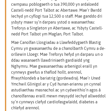
cwmpasu poblogaeth o tua 390,000 yn ardaloedd
Castell-nedd Port Talbot ac Abertawe. Mae’r Bwrdd
Iechyd yn cyflogi tua 12,500 o staff. Mae ganddo dri
ysbyty mawr sy’n darparu ystod o wasanaethau:
Treforys a Singleton yn Abertawe, ac Ysbyty Castell-
nedd Port Talbot ym Maglan, Port Talbot.
Mae Canolfan Llosgiadau a Llawfeddygaeth Blastig
Cymru yn gwasanaethu de a chanolbarth Cymru a de-
orllewin Lloegr. Mae Treforys hefyd yn darparu un o
ddau wasanaeth llawdriniaeth gardiaidd yng
Nghymru. Mae gwasanaethau arbenigol eraill yn
cynnwys gwefus a thaflod hollt, arennol,
ffrwythlondeb a bariatrig (gordewdra). Mae’r Uned
Ymchwil Glinigol ar y Cyd hunan-ariannu yn cynnal
astudiaethau masnachol ac yn cydweithio’n agos â
chanolfannau eraill mewn meysydd iechyd allweddol
sy’n cynnwys clefyd cardiofasgwlaidd, diabetes a
chlefyd arennol.