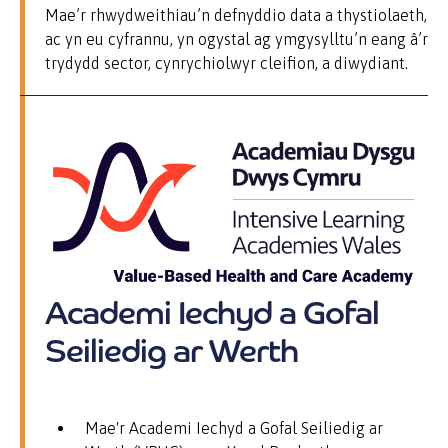
Mae’r rhwydweithiau’n defnyddio data a thystiolaeth,
ac yn eu cyfrannu, yn ogystal ag ymgysylltu’n eang â’r
trydydd sector, cynrychiolwyr cleifion, a diwydiant.
Academi Iechyd a Gofal
Seiliedig ar Werth
Mae'r Academi Iechyd a Gofal Seiliedig ar