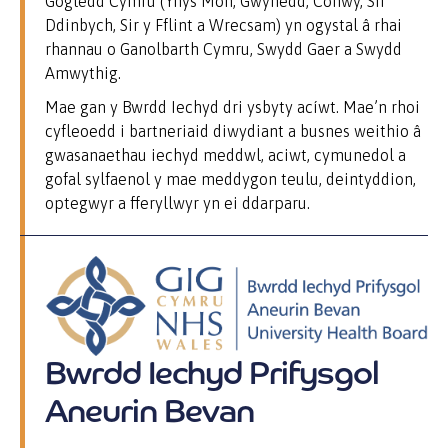
Gogledd Cymru (Ynys Môn, Gwynedd, Conwy, Sir
Ddinbych, Sir y Fflint a Wrecsam) yn ogystal â rhai
rhannau o Ganolbarth Cymru, Swydd Gaer a
Swydd
Amwythig
.
Mae gan y Bwrdd Iechyd dri ysbyty acíwt. Mae’n rhoi
cyfleoedd i bartneriaid diwydiant a busnes weithio
â
gwasanaethau iechyd meddwl, aciwt, cymunedol a
gofal sylfaenol y mae meddygon teulu, deintyddion,
optegwyr a fferyllwyr yn ei ddarparu.
Bwrdd Iechyd Prifysgol
Aneurin Bevan