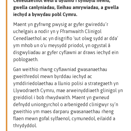
Cenedlaethol wedi’u dylunio i symbylu newid,
gwella canlyniadau, lleihau amrywiadau, a gwella
iechyd a bywydau pobl Cymru.
Maent yn gyfrwng pwysig ar gyfer gwireddu’r
uchelgais a nodir yn y Fframwaith Clinigol
Cenedlaethol ac yn disgrifio ‘sut olwg sydd ar dda’
ym mhob un o’u meysydd priodol, yn ogystal â
disgwyliadau ar gyfer cyflawni ar draws iechyd ein
poblogaeth.
Gan weithio rhwng cyflawniad gwasanaethau
gweithredol mewn byrddau iechyd ac
ymddiriedolaethau a llunio polisi a strategaeth yn
Llywodraeth Cymru, mae arweinyddiaeth glinigol yn
greiddiol i bob rhwydwaith. Maent yn gwneud
defnydd uniongyrchol o arbenigedd clinigwyr sy’n
gweithio ym maes darparu gwasanaethau rheng
flaen mewn gofal sylfaenol, cymunedol, eilaidd a
thrydyddol.