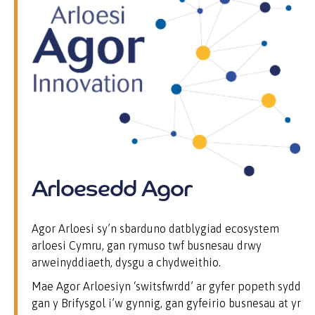
Arloesedd Agor
Agor Arloesi sy’n sbarduno datblygiad ecosystem
arloesi Cymru, gan rymuso twf busnesau drwy
arweinyddiaeth, dysgu a chydweithio.
Mae Agor Arloesiyn ‘switsfwrdd’ ar gyfer popeth sydd
gan y Brifysgol i’w gynnig, gan gyfeirio busnesau at yr