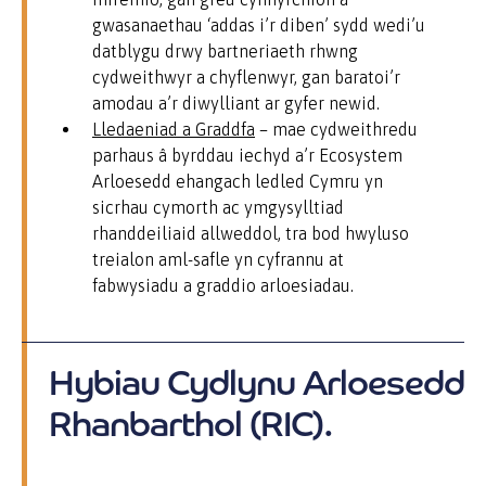
gwasanaethau ‘addas i’r diben’ sydd wedi’u
datblygu drwy bartneriaeth rhwng
cydweithwyr a chyflenwyr, gan baratoi’r
amodau a’r diwylliant ar gyfer newid.
Lledaeniad a Graddfa
– mae cydweithredu
parhaus â byrddau iechyd a’r Ecosystem
Arloesedd ehangach ledled Cymru yn
sicrhau cymorth ac ymgysylltiad
rhanddeiliaid allweddol, tra bod hwyluso
treialon aml-safle yn cyfrannu at
fabwysiadu a graddio arloesiadau.
Hybiau Cydlynu Arloesedd
Rhanbarthol (RIC).