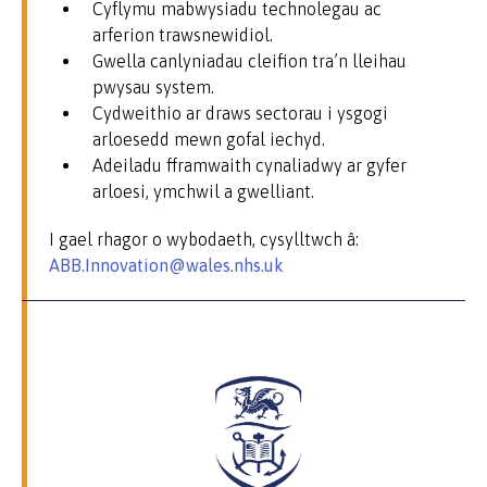
Cyflymu mabwysiadu technolegau ac
arferion trawsnewidiol.
Gwella canlyniadau cleifion tra’n lleihau
pwysau system.
Cydweithio ar draws sectorau i ysgogi
arloesedd mewn gofal iechyd.
Adeiladu fframwaith cynaliadwy ar gyfer
arloesi, ymchwil a gwelliant.
I gael rhagor o wybodaeth, cysylltwch â:
ABB.Innovation@wales.nhs.uk