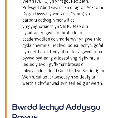
Werth (VBHC) yn yr Ysgol Reolaeth,
Prifysgol Abertawe (rhan o raglen Academi
Dysgu Dwys Llywodraeth Cymru) yn
darparu addysg, ymchwil ac
ymgynghoriaeth yn VBHC. Mae ein
cyfadran ryngwladol brofiadol o
academyddion ac ymarferwyr yn gweithio
gyda chwmnïau iechyd, polisi iechyd, gofal
cymdeithasol, trydydd sector a gwyddorau
bywyd byd-eang arloesol yng Nghymru a
ledled y Byd i gyflymu'r broses o
fabwysiadu a deall Gofal Iechyd Seiliedig ar
Werth, caffael arloesol sy'n seiliedig ar
werth a chyflenwad sy'n seiliedig ar werth.
Bwrdd Iechyd Addysgu
Powys