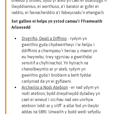
diwedd y broses, bydd yr ateb yn cael ei ddatblygu’n
llwyddiannus, ei werthuso, a’i baratoi ar gyfer ei
raddio, ei fasnacheiddio a’i fabwysiadu’n ehangach.
Sut gallwn ni helpu yn ystod camau’r Fframwaith
Arloesedd
Disgrifio, Deall a Diffinio
- rydym yn
gweithio gyda chydweithwyr i’w helpu i
ddiffinio a chwmpasu’r heriau y maent yn
eu hwynebu, trwy sgyrsiau a gweithdai
sensitif a chyfrinachol. Yn hytrach na
chanolbwyntio ar yr ateb, rydym yn
gweithio gyda’r broblem a beth fyddai
canlyniad da yn ei gyflawni.
Archwilio a Nodi Atebion
- er nad ydym yn
nodi atebion, bydd diwydrwydd dyladwy yn
cael ei wneud i sicrhau nad oes unrhyw
atebion ‘oddi ar y silff’ a allai fod yn llwybr
addas na SBRI. Unwaith y bydd wedi sefydlu