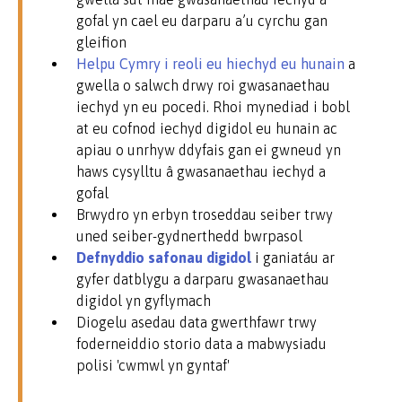
gofal yn cael eu darparu a’u cyrchu gan
gleifion
Helpu Cymry i reoli eu hiechyd eu hunain
a
gwella o salwch drwy roi gwasanaethau
iechyd yn eu pocedi. Rhoi mynediad i bobl
at eu cofnod iechyd digidol eu hunain ac
apiau o unrhyw ddyfais gan ei gwneud yn
haws cysylltu â gwasanaethau iechyd a
gofal
Brwydro yn erbyn troseddau seiber trwy
uned seiber-gydnerthedd bwrpasol
Defnyddio safonau digidol
i ganiatáu ar
gyfer datblygu a darparu gwasanaethau
digidol yn gyflymach
Diogelu asedau data gwerthfawr trwy
foderneiddio storio data a mabwysiadu
polisi 'cwmwl yn gyntaf'