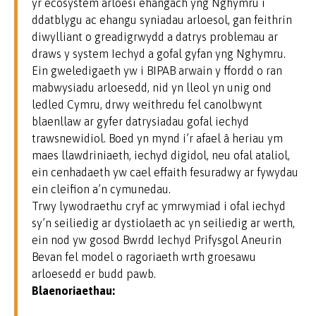
yr ecosystem arloesi ehangach yng Nghymru i
ddatblygu ac ehangu syniadau arloesol, gan feithrin
diwylliant o greadigrwydd a datrys problemau ar
draws y system Iechyd a gofal gyfan yng Nghymru.
Ein gweledigaeth yw i BIPAB arwain y ffordd o ran
mabwysiadu arloesedd, nid yn lleol yn unig ond
ledled Cymru, drwy weithredu fel canolbwynt
blaenllaw ar gyfer datrysiadau gofal iechyd
trawsnewidiol. Boed yn mynd i’r afael â heriau ym
maes llawdriniaeth, iechyd digidol, neu ofal ataliol,
ein cenhadaeth yw cael effaith fesuradwy ar fywydau
ein cleifion a’n cymunedau.
Trwy lywodraethu cryf ac ymrwymiad i ofal iechyd
sy’n seiliedig ar dystiolaeth ac yn seiliedig ar werth,
ein nod yw gosod Bwrdd Iechyd Prifysgol Aneurin
Bevan fel model o ragoriaeth wrth groesawu
arloesedd er budd pawb.
Blaenoriaethau: