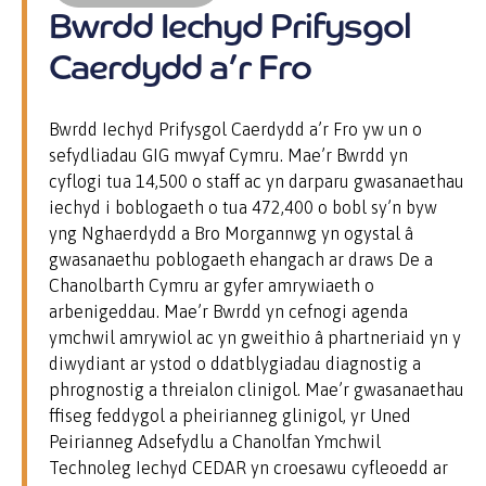
Bwrdd Iechyd Prifysgol
Caerdydd a’r Fro
Bwrdd Iechyd Prifysgol Caerdydd a’r Fro yw un o
sefydliadau GIG mwyaf Cymru. Mae’r Bwrdd yn
cyflogi tua 14,500 o staff ac yn darparu gwasanaethau
iechyd i boblogaeth o tua 472,400 o bobl sy’n byw
yng Nghaerdydd a Bro Morgannwg yn ogystal â
gwasanaethu poblogaeth ehangach ar draws De a
Chanolbarth Cymru ar gyfer
amrywiaeth
o
arbenigeddau. Mae’r Bwrdd yn cefnogi agenda
ymchwil amrywiol ac yn gweithio
â
phartneriaid yn y
diwydiant ar ystod o ddatblygiadau diagnostig a
phrognostig a threialon clinigol. Mae’r gwasanaethau
ffiseg feddygol a pheirianneg glinigol, yr Uned
Peirianneg Adsefydlu a Chanolfan Ymchwil
Technoleg Iechyd CEDAR yn croesawu cyfleoedd ar