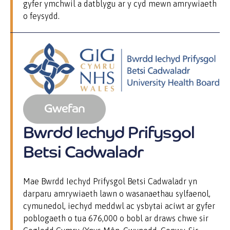
gyfer ymchwil a datblygu ar y cyd mewn amrywiaeth
o feysydd.
Gwefan
Bwrdd Iechyd Prifysgol
Betsi Cadwaladr
Mae Bwrdd Iechyd Prifysgol Betsi Cadwaladr yn
darparu
amrywiaeth
lawn o wasanaethau sylfaenol,
cymunedol, iechyd meddwl ac ysbytai acíwt ar gyfer
poblogaeth o tua 676,000 o bobl ar draws chwe sir