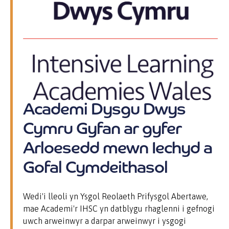
Academi Dysgu Dwys
Cymru Gyfan ar gyfer
Arloesedd mewn Iechyd a
Gofal Cymdeithasol
Wedi'i lleoli yn Ysgol Reolaeth Prifysgol Abertawe,
mae Academi'r IHSC yn datblygu rhaglenni i gefnogi
uwch arweinwyr a darpar arweinwyr i ysgogi