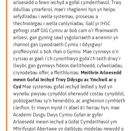
arloesedd o fewn iechyd a gofal cymdeithasol. Trwy
ddulliau ymarferol, mae'r rhaglenni hyn yn helpu
sefydliadau i wella systemau, prosesau a
thechnolegau i wella canlyniadau. Gall yr IHSC
gefnogi staff GIG Cymru ar bob cam o’r fframwaith
arloesi, gan gynnig sawl ysgoloriaeth a ariennir yn
rhannol gan Lywodraeth Cymru i ddysgwyr
proffesiynol o bob rhan o Gymru. Mae cynnwys o’n
cyrsiau ar gael i’ch cynorthwyo gyda’ch taith drwy’r
llwybr, gan gynnwys fideos darlithoedd, cyfweliadau,
crynodebau offer, a ffeithluniau.
Meithrin Arloesedd
mewn Gofal Iechyd Trwy Ddysgu ac Ymchwil ar y
Cyd
Mae systemau gofal iechyd ledled y byd yn
wynebu pwysau cynyddol oherwydd costau cynyddol,
poblogaethau sy'n heneiddio, ac anghenion cymhleth
cleifion. Er mwyn mynd i'r afael â'r heriau hyn, mae
Academi Dysgu Dwys Cymru Gyfan ar gyfer
Arloesedd mewn Iechyd a Gofal Cymdeithasol ym
Mhrifysgol Abertawe yn datblygu modelau newydd o