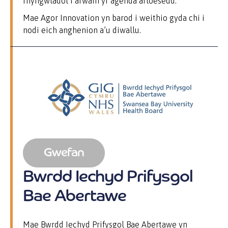
rhyngwladol i arwain yr agenda arloesedd.
Mae Agor Innovation yn barod i weithio gyda chi i
nodi eich anghenion a’u diwallu.
Gwefan
Bwrdd Iechyd Prifysgol
Bae Abertawe
Mae Bwrdd Iechyd Prifysgol Bae Abertawe yn