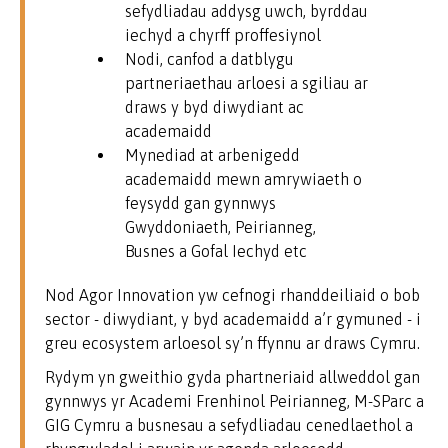
sefydliadau addysg uwch, byrddau
iechyd a chyrff proffesiynol
Nodi, canfod a datblygu
partneriaethau arloesi a sgiliau ar
draws y byd diwydiant ac
academaidd
Mynediad at arbenigedd
academaidd mewn amrywiaeth o
feysydd gan gynnwys
Gwyddoniaeth, Peirianneg,
Busnes a Gofal Iechyd etc
Nod Agor Innovation yw cefnogi rhanddeiliaid o bob
sector - diwydiant, y byd academaidd a’r gymuned - i
greu ecosystem arloesol sy’n ffynnu ar draws Cymru.
Rydym yn gweithio gyda phartneriaid allweddol gan
gynnwys yr Academi Frenhinol Peirianneg, M-SParc a
GIG Cymru a busnesau a sefydliadau cenedlaethol a