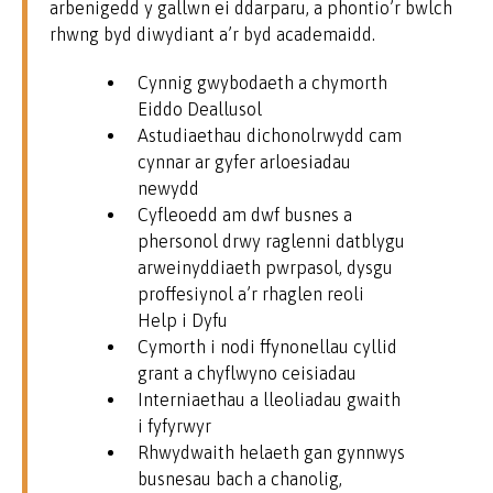
arbenigedd y gallwn ei ddarparu, a phontio’r bwlch
rhwng byd diwydiant a’r byd academaidd.
Cynnig gwybodaeth a chymorth
Eiddo Deallusol
Astudiaethau dichonolrwydd cam
cynnar ar gyfer arloesiadau
newydd
Cyfleoedd am dwf busnes a
phersonol drwy raglenni datblygu
arweinyddiaeth pwrpasol, dysgu
proffesiynol a’r rhaglen reoli
Help i Dyfu
Cymorth i nodi ffynonellau cyllid
grant a chyflwyno ceisiadau
Interniaethau a lleoliadau gwaith
i fyfyrwyr
Rhwydwaith helaeth gan gynnwys
busnesau bach a chanolig,