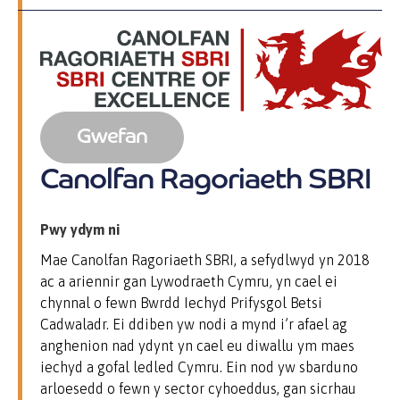
Gwefan
Canolfan Ragoriaeth SBRI
Pwy ydym ni
Mae Canolfan Ragoriaeth SBRI, a sefydlwyd yn 2018
ac a ariennir gan Lywodraeth Cymru, yn cael ei
chynnal o fewn Bwrdd Iechyd Prifysgol Betsi
Cadwaladr. Ei ddiben yw nodi a mynd i’r afael ag
anghenion nad ydynt yn cael eu diwallu ym maes
iechyd a gofal ledled Cymru. Ein nod yw sbarduno
arloesedd o fewn y sector cyhoeddus, gan sicrhau