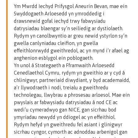
Ym Mwrdd Iechyd Prifysgol Aneurin Bevan, mae ein
Swyddogaeth Arloesedd yn ymroddedig i
drawsnewid gofal iechyd trwy fabwysiadu
datrysiadau blaengar sy’n seiliedig ar dystiolaeth.
Rydym yn canolbwyntio ar greu newid ystyrlon sy’n
gwella canlyniadau cleifion, yn gwella
effeithlonrwydd gweithredol, ac yn mynd i’r afael ag
anghenion esblygol ein poblogaeth.
Yn unol â Strategaeth a Fframwaith Arloesedd
Cenedlaethol Cymru, rydym yn gweithio ar y cyd â
chlinigwyr, partneriaid diwydiant, y byd academaidd,
a’r llywodraeth i nodi, treialu a gweithredu
technolegau, llwybrau a phrosesau arloesol. Mae ein
pwyslais ar fabwysiadu datrysiadau â nod CE ac
wedi’u cymeradwyo gan NICE, gan sicrhau bod
ymyriadau newydd yn ddiogel ac yn effeithiol.
Rydym hefyd yn gweithredu fel asiant i glinigwyr
sicrhau cyngor, cymorth ac adnoddau arbenigol gan