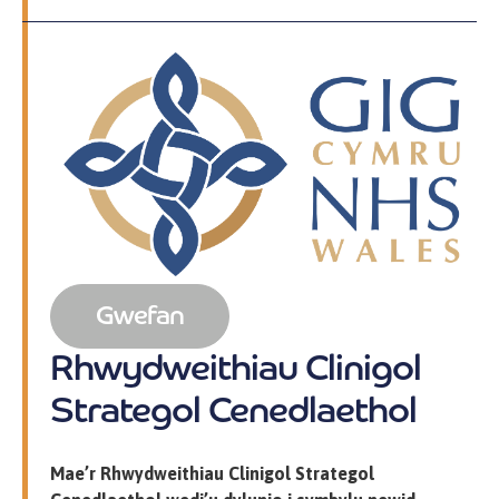
Gwefan
Rhwydweithiau Clinigol
Strategol Cenedlaethol
Mae’r Rhwydweithiau Clinigol Strategol