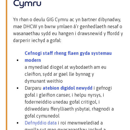
Cymru
Yn rhan o deulu GIG Cymru ac yn bartner dibynadwy,
mae DHCW yn bwrw ymlaen â’r genhedlaeth nesaf o
wasanaethau sydd eu hangen i drawsnewid y ffordd y
darperir iechyd a gofal:
Cefnogi staff rheng flaen gyda systemau
modern
a mynediad diogel at wybodaeth am eu
cleifion, sydd ar gael lle bynnag y
dymunant weithio
Darparu
atebion digidol newydd
i gefnogi
gofal i gleifion canser, i helpu nyrsys, i
foderneiddio unedau gofal critigol, i
ddiweddaru fferylliaeth ysbytai, rhagnodi a
gofal cymunedol
Defnyddio data
i roi mewnwelediad a
gwella sut mae gwasanaethau iechyd a