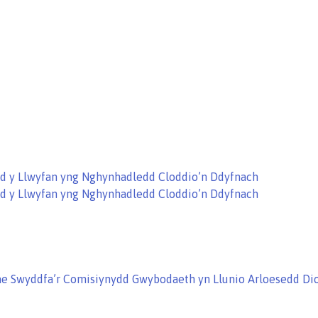
ryd y Llwyfan yng Nghynhadledd Cloddio’n Ddyfnach
ryd y Llwyfan yng Nghynhadledd Cloddio’n Ddyfnach
ae Swyddfa’r Comisiynydd Gwybodaeth yn Llunio Arloesedd Dio