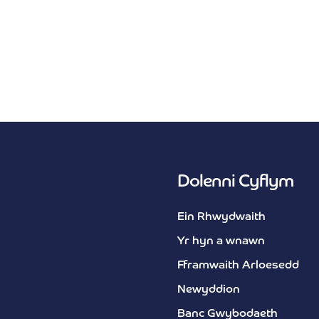
Dolenni Cyflym
Ein Rhwydwaith
Yr hyn a wnawn
Fframwaith Arloesedd
Newyddion
Banc Gwybodaeth