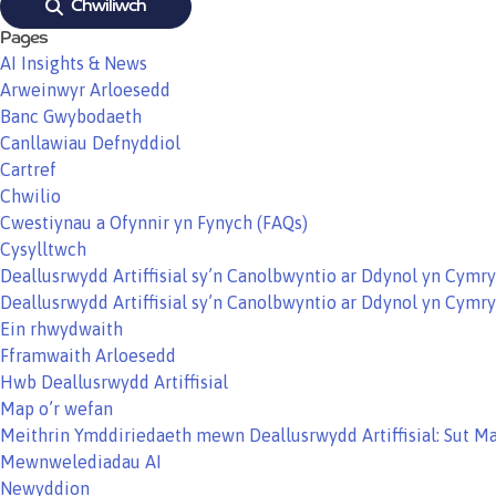
Chwiliwch
Pages
AI Insights & News
Arweinwyr Arloesedd
Banc Gwybodaeth
Canllawiau Defnyddiol
Cartref
Chwilio
Cwestiynau a Ofynnir yn Fynych (FAQs)
Cysylltwch
Deallusrwydd Artiffisial sy’n Canolbwyntio ar Ddynol yn Cym
Deallusrwydd Artiffisial sy’n Canolbwyntio ar Ddynol yn Cym
Ein rhwydwaith
Fframwaith Arloesedd
Hwb Deallusrwydd Artiffisial
Map o’r wefan
Meithrin Ymddiriedaeth mewn Deallusrwydd Artiffisial: Sut M
Mewnwelediadau AI
Newyddion