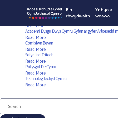
Hyfforddiant
Academi Iechyd a Gofal Seiliedig ar Werth
Ein
Yr hyn a
Read More
rhwydwaith
wnawn
Sefydliad Calon y Ddraig
Read More
Academi Dysgu Dwys Cymru Gyfan ar gyfer Arloesedd m
Read More
Comisiwn Bevan
Read More
Sefydliad Tritech
Read More
Prifysgol De Cymru
Read More
Technoleg Iechyd Cymru
Read More