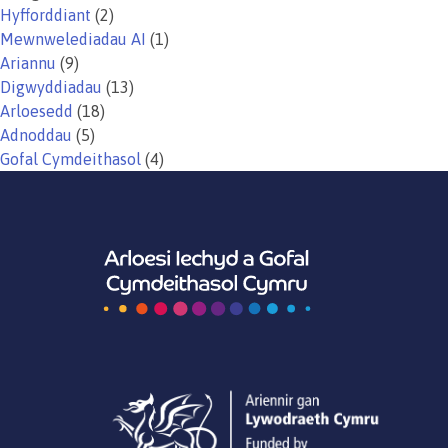
Hyfforddiant
(2)
Mewnwelediadau AI
(1)
Ariannu
(9)
Digwyddiadau
(13)
Arloesedd
(18)
Adnoddau
(5)
Gofal Cymdeithasol
(4)