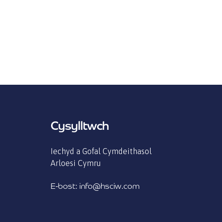
Cysylltwch
Iechyd a Gofal Cymdeithasol
Arloesi Cymru
E-bost: info@hsciw.com