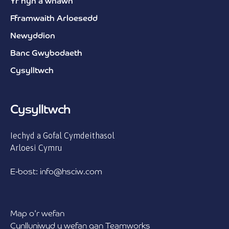
Yr hyn a wnawn
Fframwaith Arloesedd
Newyddion
Banc Gwybodaeth
Cysylltwch
Cysylltwch
Iechyd a Gofal Cymdeithasol
Arloesi Cymru
E-bost: info@hsciw.com
Map o'r wefan
Cynlluniwyd y wefan gan Teamworks