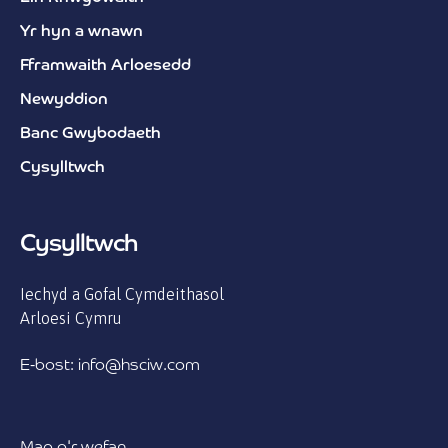
Yr hyn a wnawn
Fframwaith Arloesedd
Newyddion
Banc Gwybodaeth
Cysylltwch
Cysylltwch
Iechyd a Gofal Cymdeithasol
Arloesi Cymru
E-bost: info@hsciw.com
Map o'r wefan