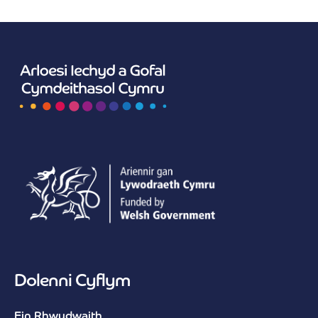
Dolenni Cyflym
Ein Rhwydwaith