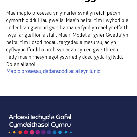
Mae mapio prosesau yn ymarfer syml yn eich pecyn
cymorth o ddulliau gwella. Mae'n helpu tîm i wybod ble
i ddechrau gwneud gwelliannau a fydd yn cael yr effaith
fwyaf ar gleifion a staff. Mae'r 'Model ar gyfer Gwella' yn
helpu tîm i osod nodau, targedau a mesurau, ac yn
cyflwyno ffordd o brofi syniadau cyn eu gweithredu.
Felly mae'n rhesymegol ystyried y ddau gyda'i gilydd.
Dolen allanol:
Mapio prosesau, dadansoddi ac ailgynllunio