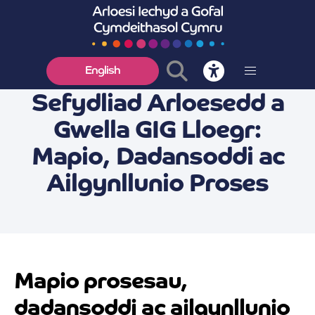
English
Sefydliad Arloesedd a
Gwella GIG Lloegr:
Mapio, Dadansoddi ac
Ailgynllunio Proses
Mapio prosesau,
dadansoddi ac ailgynllunio