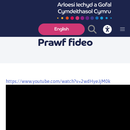
English
Prawf fideo
https://www.youtube.com/watch?v=2wdHyeJjM0k