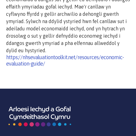
effaith ymyriadau gofal iechyd. Mae'r canllaw yn
cyflwyno ffyrdd y gellir archwilio a dehongli gwerth
ymyriad. Sylwch na ddylid ystyried hwn fel canllaw sut i
adeiladu model economaidd iechyd, ond yn hytrach yn
drosolwg o sut y gellir defnyddio economeg iechyd i
ddangos gwerth ymyriad a pha elfennau allweddol y
dylid eu hystyried.
https://nhsevaluationtoolkit.net/resources/economic-
evaluation-guide/