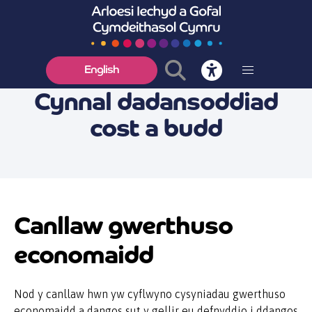
English
Cynnal dadansoddiad
cost a budd
Canllaw gwerthuso
economaidd
Nod y canllaw hwn yw cyflwyno cysyniadau gwerthuso
economaidd a dangos sut y gellir eu defnyddio i ddangos