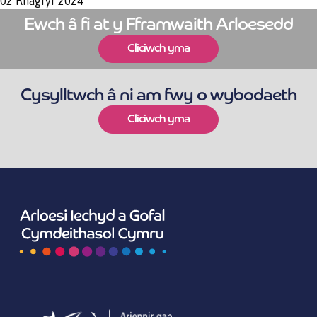
02 Rhagfyr 2024
Ewch â fi at y Fframwaith Arloesedd
Cliciwch yma
Cysylltwch â ni am fwy o wybodaeth
Cliciwch yma