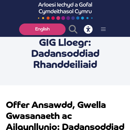
English
GIG Lloegr:
Dadansoddiad
Rhanddeiliaid
Offer Ansawdd, Gwella
Gwasanaeth ac
Ailgynllunio: Dadansoddiad